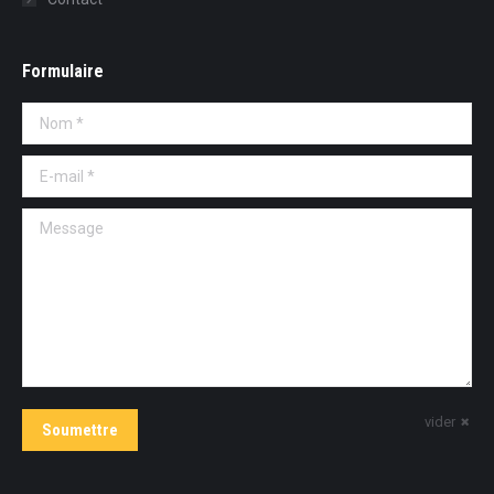
Formulaire
Nom *
E-mail *
Message
vider
Soumettre