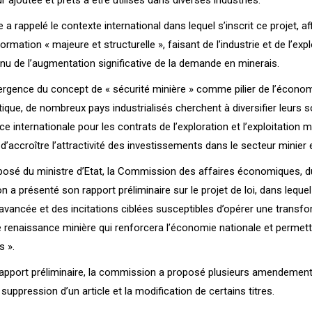
r ajoutée et prêts à être utilisés dans diverses industries.
e a rappelé le contexte international dans lequel s’inscrit ce projet,
rmation « majeure et structurelle », faisant de l’industrie et de l’expl
u de l’augmentation significative de la demande en minerais.
rgence du concept de « sécurité minière » comme pilier de l’économi
ique, de nombreux pays industrialisés cherchent à diversifier leurs s
e internationale pour les contrats de l’exploration et l’exploitation m
d’accroître l’attractivité des investissements dans le secteur minier e
posé du ministre d’Etat, la Commission des affaires économiques, d
ion a présenté son rapport préliminaire sur le projet de loi, dans leque
vancée et des incitations ciblées susceptibles d’opérer une transfor
e renaissance minière qui renforcera l’économie nationale et permettr
 ».
apport préliminaire, la commission a proposé plusieurs amendements 
 suppression d’un article et la modification de certains titres.