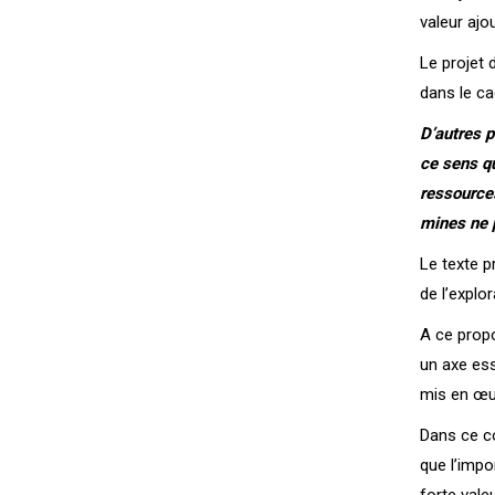
valeur ajo
Le projet 
dans le ca
D’autres p
ce sens qu
ressources
mines ne p
Le texte p
de l’explor
A ce propo
un axe ess
mis en œuv
Dans ce co
que l’impo