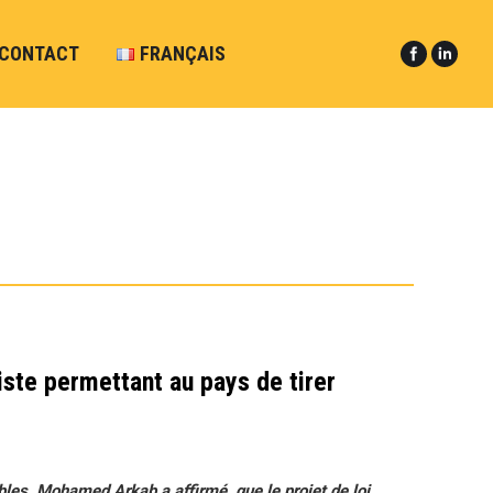
CONTACT
FRANÇAIS
Facebook
LinkedIn
iste permettant au pays de tirer
bles, Mohamed Arkab a affirmé, que le projet de loi