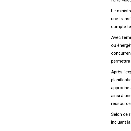
forte valeu
Le ministr
une transfo
compte ten
Avec l’éme
ou énergét
concurrenc
permettra 
Après l’ex
planificat
approche a
ainsi à un
ressources
Selon ce r
incluant la