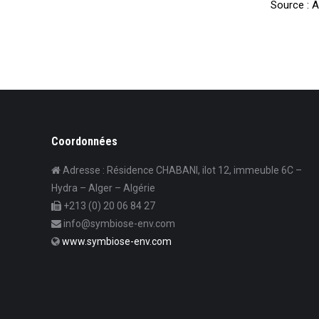
Source : 
Coordonnées
Adresse : Résidence CHABANI, ilot 12, immeuble 6C –
Hydra – Alger – Algérie
+213 (0) 20 06 84 27
info@symbiose-env.com
www.symbiose-env.com