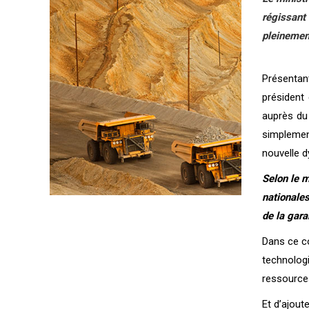
régissant 
pleinement
Présentan
président 
auprès du 
simplement
nouvelle d
Selon le m
nationales
de la gara
Dans ce co
technologi
ressources
Et d’ajout