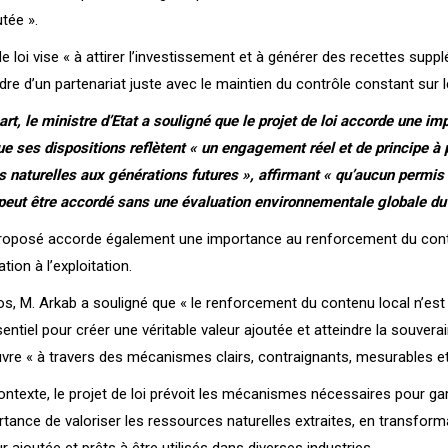
utée ».
de loi vise « à attirer l’investissement et à générer des recettes su
dre d’un partenariat juste avec le maintien du contrôle constant sur 
art, le ministre d’Etat a souligné que le projet de loi accorde une 
e ses dispositions reflètent « un engagement réel et de principe à p
 naturelles aux générations futures », affirmant « qu’aucun permis 
eut être accordé sans une évaluation environnementale globale du 
roposé accorde également une importance au renforcement du contenu
ation à l’exploitation.
s, M. Arkab a souligné que « le renforcement du contenu local n’est
entiel pour créer une véritable valeur ajoutée et atteindre la souver
re « à travers des mécanismes clairs, contraignants, mesurables et
ntexte, le projet de loi prévoit les mécanismes nécessaires pour gara
rtance de valoriser les ressources naturelles extraites, en transform